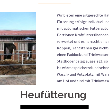
Wir bieten eine artgerechte Ha
Fütterung erfolgt individuell 
mit automatischen Futterautom
Portionen Kraftfutter über den 
verwertet und es herrscht eine
Koppen,..) entstehen gar nicht
einen Paddock und Trinkwasser-
Stallbodenbelag ausgelegt, so 
ist wärmespeichernd und sehne
Wasch- und Putzplatz mit Warm
am Hof und sind mit Trinkwass
Heufütterung